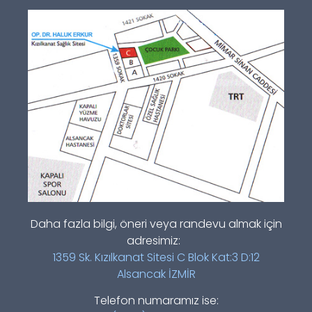
Daha fazla bilgi, öneri veya randevu almak için
adresimiz:
1359 Sk. Kızılkanat Sitesi C Blok Kat:3 D:12
Alsancak İZMİR
Telefon numaramız ise: