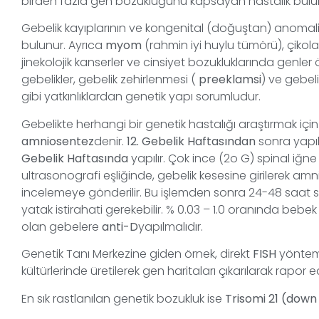
birden fazla gen bozukluğunu kapsayan hastalık bulu
Gebelik kayıplarının ve kongenital (doğuştan) anoma
bulunur. Ayrıca
myom
(rahmin iyi huylu tümörü), çikolata
jinekolojik kanserler ve cinsiyet bozukluklarında genler
gebelikler, gebelik zehirlenmesi (
preeklamsi
) ve gebeli
gibi yatkınlıklardan genetik yapı sorumludur.
Gebelikte herhangi bir genetik hastalığı araştırmak içi
amniosentez
denir.
12. Gebelik Haftasından
sonra yapı
Gebelik Haftasında
yapılır. Çok ince (2o G) spinal iğn
ultrasonografi eşliğinde, gebelik kesesine girilerek amni
incelemeye gönderilir. Bu işlemden sonra 24-48 saat sı
yatak istirahati gerekebilir. % 0.03 – 1.0 oranında bebek 
olan gebelere
anti-D
yapılmalıdır.
Genetik Tanı Merkezine giden örnek, direkt
FISH
yöntemi
kültürlerinde üretilerek gen haritaları çıkarılarak rapor edi
En sık rastlanılan genetik bozukluk ise
Trisomi 21 (dow