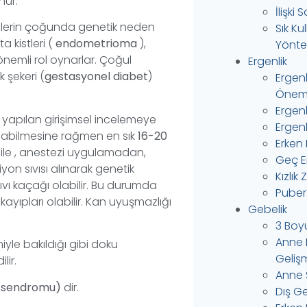
nur.
İlişki
lilerin çoğunda genetik neden
Sık Ku
 kistleri (
endometrioma
),
Yönte
 önemli rol oynarlar. Çoğul
Ergenlik
k şekeri (
gestasyonel diabet
)
Ergen
Önem
Ergen
n yapılan girişimsel incelemeye
Ergenl
labilmesine rağmen en sık
16-20
Erken 
e ile , anestezi uygulamadan,
Geç Er
yon sıvısı alınarak genetik
Kızlık 
vı kaçağı olabilir. Bu durumda
Puber
kayıpları olabilir. Kan uyuşmazlığı
Gebelik
3 Boy
Anne 
yle bakıldığı gibi doku
Gelişm
lir.
Anne 
n sendromu)
dir.
Dış Ge