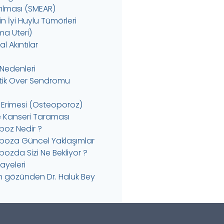
rılması (SMEAR)
 İyi Huylu Tümörleri
a Uteri)
l Akıntılar
k Nedenleri
istik Over Sendromu
 Erimesi (Osteoporoz)
Kanseri Taraması
oz Nedir ?
oza Güncel Yaklaşımlar
ozda Sizi Ne Bekliyor ?
kayeleri
in gözünden Dr. Haluk Bey