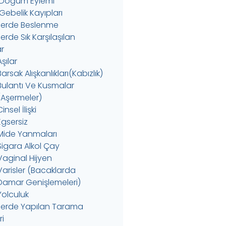
 Doğum Eylemi
Gebelik Kayıpları
erde Beslenme
rde Sık Karşılaşılan
r
Aşılar
Barsak Alışkanlıkları(Kabızlık)
Bulantı Ve Kusmalar
(Aşermeler)
insel İlişki
Egsersiz
Mide Yanmaları
Sigara Alkol Çay
Vaginal Hijyen
Varisler (Bacaklarda
Damar Genişlemeleri)
Yolculuk
erde Yapılan Tarama
ri