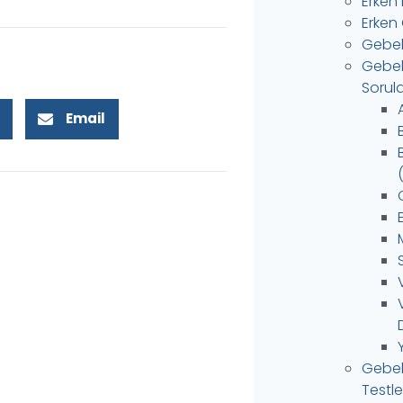
Erken
Erken 
Gebel
Gebele
Sorula
Email
C
Gebel
Testle