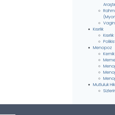
Araştı
Rahmin
(Myom
Vagina
Kısırlık
Kısırlı
Polik
Menopoz
Kemik
Meme 
Menop
Menop
Menop
Mutluluk Hi
Sizler