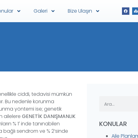
onular
Galeri
Bize Ulaşın
enellikle ciddi, tedavisi mümkün
ır. Bu nedenle korunma
korunma yöntemi ise; genetik
n ailelere
GENETİK DANIŞMANLIK
KONULAR
ların % 1′ inde tanınabilen
a bağlı sendrom ve % 2’sinde
Aile Planla