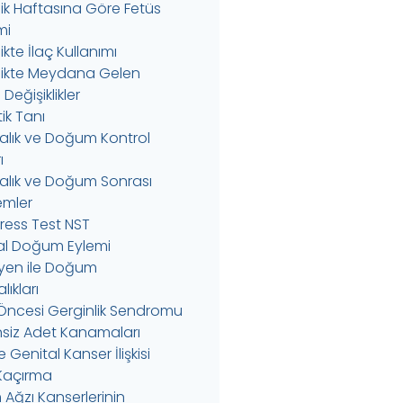
ik Haftasına Göre Fetüs
mi
kte İlaç Kullanımı
ikte Meydana Gelen
Değişiklikler
ik Tanı
alık ve Doğum Kontrol
ı
alık ve Doğum Sonrası
emler
ress Test NST
l Doğum Eylemi
yen ile Doğum
ıkları
Öncesi Gerginlik Sendromu
siz Adet Kanamaları
 Genital Kanser İlişkisi
 Kaçırma
Ağzı Kanserlerinin