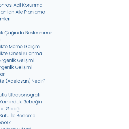
 Sonrası Acil Korunma
llanılan Aile Planlama
mleri
lik Çağında Beslenmenin
i
likte Meme Gelişimi
ikte Cinsel Kıllanma
Ergenlik Gelişimi
genlik Gelişimi
Zarı
te (Adelosan) Nedir?
utlu Ultrasonografi
Karnındaki Bebeğin
e Geriliği
Sütü İle Besleme
belik