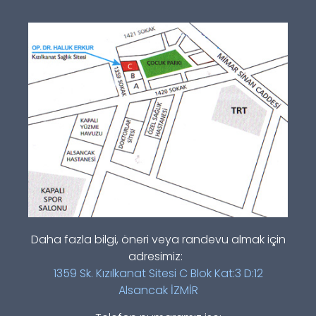
Daha fazla bilgi, öneri veya randevu almak için
adresimiz:
1359 Sk. Kızılkanat Sitesi C Blok Kat:3 D:12
Alsancak İZMİR