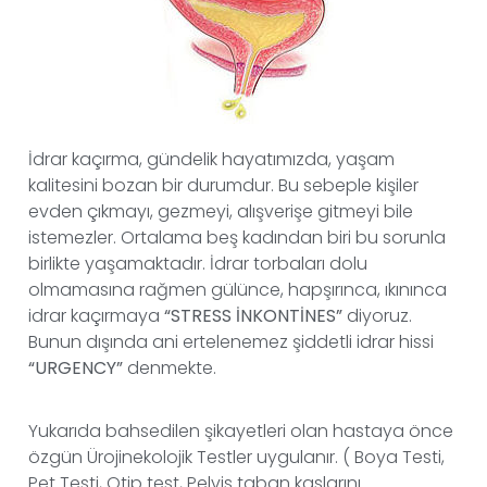
İdrar kaçırma, gündelik hayatımızda, yaşam
kalitesini bozan bir durumdur. Bu sebeple kişiler
evden çıkmayı, gezmeyi, alışverişe gitmeyi bile
istemezler. Ortalama beş kadından biri bu sorunla
birlikte yaşamaktadır. İdrar torbaları dolu
olmamasına rağmen gülünce, hapşırınca, ıkınınca
idrar kaçırmaya
“STRESS İNKONTİNES”
diyoruz.
Bunun dışında ani ertelenemez şiddetli idrar hissi
“URGENCY”
denmekte.
Yukarıda bahsedilen şikayetleri olan hastaya önce
özgün Ürojinekolojik Testler uygulanır. ( Boya Testi,
Pet Testi, Qtip test, Pelvis taban kaslarını