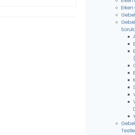
Erken
Erken 
Gebel
Gebele
Sorula
C
Gebel
Testle