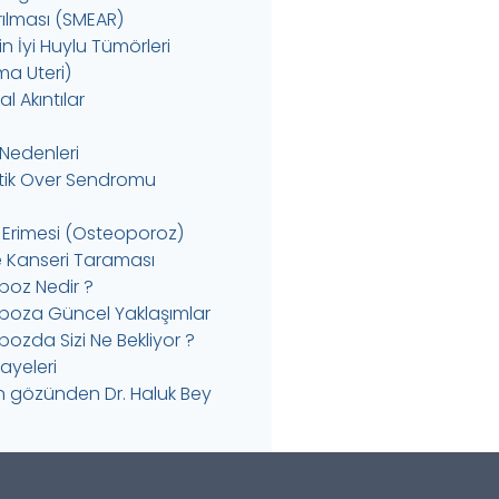
rılması (SMEAR)
 İyi Huylu Tümörleri
a Uteri)
l Akıntılar
k Nedenleri
istik Over Sendromu
 Erimesi (Osteoporoz)
Kanseri Taraması
oz Nedir ?
oza Güncel Yaklaşımlar
ozda Sizi Ne Bekliyor ?
kayeleri
in gözünden Dr. Haluk Bey