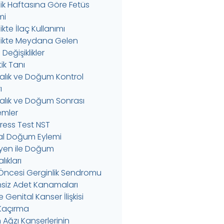
ik Haftasına Göre Fetüs
mi
kte İlaç Kullanımı
ikte Meydana Gelen
Değişiklikler
ik Tanı
alık ve Doğum Kontrol
ı
alık ve Doğum Sonrası
emler
ress Test NST
l Doğum Eylemi
yen ile Doğum
ıkları
Öncesi Gerginlik Sendromu
siz Adet Kanamaları
 Genital Kanser İlişkisi
 Kaçırma
Ağzı Kanserlerinin