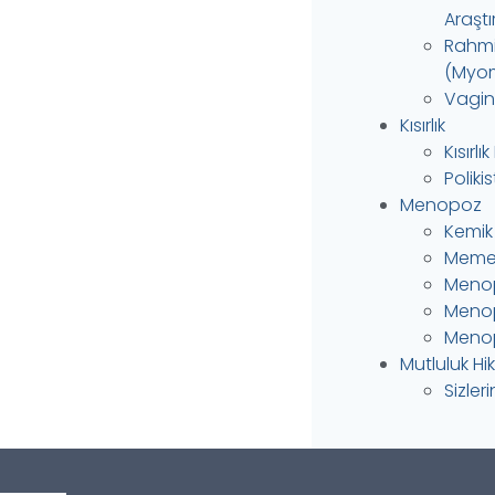
Araştı
Rahmin
(Myom
Vagina
Kısırlık
Kısırlı
Polik
Menopoz
Kemik
Meme 
Menop
Menop
Menop
Mutluluk Hi
Sizler