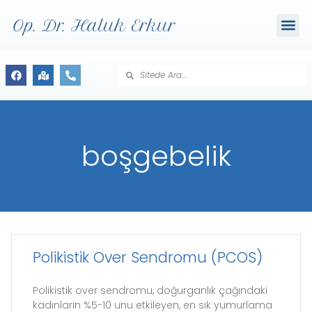
Op. Dr. Haluk Erkur
boşgebelik
Polikistik Over Sendromu (PCOS)
Polikistik over sendromu, doğurganlık çağındaki
kadınların %5-10 unu etkileyen, en sık yumurlama