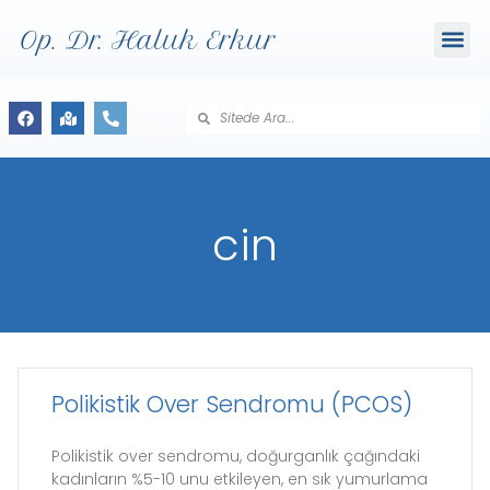
Op. Dr. Haluk Erkur
cin
Polikistik Over Sendromu (PCOS)
Polikistik over sendromu, doğurganlık çağındaki
kadınların %5-10 unu etkileyen, en sık yumurlama