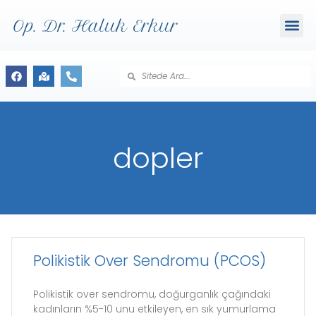
Op. Dr. Haluk Erkur
dopler
Polikistik Over Sendromu (PCOS)
Polikistik over sendromu, doğurganlık çağındaki
kadınların %5-10 unu etkileyen, en sık yumurlama