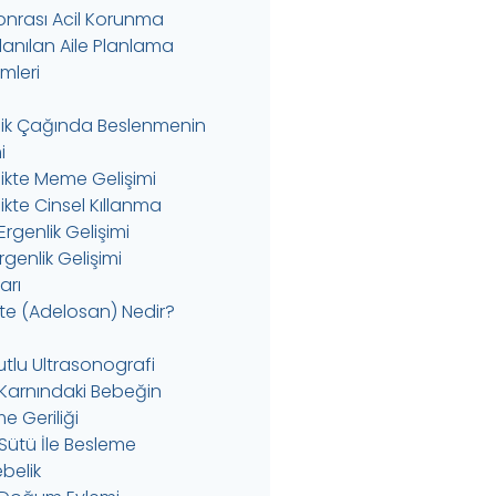
 Sonrası Acil Korunma
llanılan Aile Planlama
mleri
lik Çağında Beslenmenin
i
likte Meme Gelişimi
ikte Cinsel Kıllanma
Ergenlik Gelişimi
genlik Gelişimi
Zarı
te (Adelosan) Nedir?
utlu Ultrasonografi
Karnındaki Bebeğin
e Geriliği
Sütü İle Besleme
belik