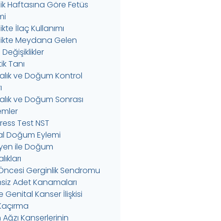
ik Haftasına Göre Fetüs
mi
kte İlaç Kullanımı
ikte Meydana Gelen
Değişiklikler
ik Tanı
alık ve Doğum Kontrol
ı
alık ve Doğum Sonrası
emler
ress Test NST
l Doğum Eylemi
yen ile Doğum
ıkları
Öncesi Gerginlik Sendromu
siz Adet Kanamaları
 Genital Kanser İlişkisi
 Kaçırma
Ağzı Kanserlerinin