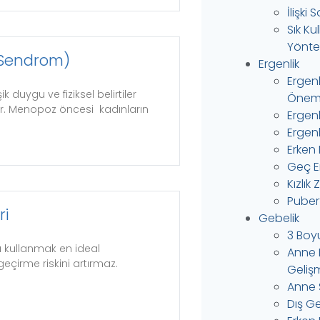
İlişki
Sık Ku
Yönte
 Sendrom)
Ergenlik
Ergen
 duygu ve fiziksel belirtiler
Önem
ur. Menopoz öncesi kadınların
Ergen
Ergenl
Erken 
Geç Er
Kızlık 
Puber
ri
Gebelik
3 Boy
ı kullanmak en ideal
Anne 
geçirme riskini artırmaz.
Gelişm
Anne 
Dış Ge