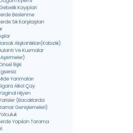
 Doğum Eylemi
Gebelik Kayıpları
erde Beslenme
rde Sık Karşılaşılan
r
Aşılar
Barsak Alışkanlıkları(Kabızlık)
Bulantı Ve Kusmalar
(Aşermeler)
insel İlişki
Egsersiz
Mide Yanmaları
Sigara Alkol Çay
Vaginal Hijyen
Varisler (Bacaklarda
Damar Genişlemeleri)
Yolculuk
erde Yapılan Tarama
ri