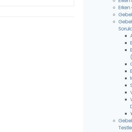
Erken
Erken 
Gebel
Gebele
Sorula
C
Gebel
Testle