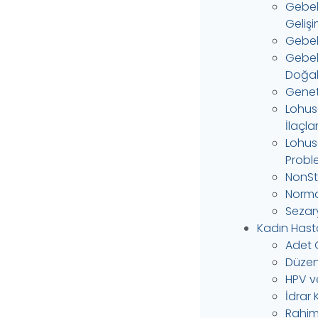
Gebel
Gelişi
Gebeli
Gebel
Doğal 
Genet
Lohus
İlaçlar
Lohus
Probl
NonSt
Norma
Sezar
Kadın Hastal
Adet 
Düzen
HPV ve
İdrar
Rahim 