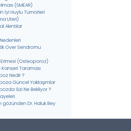
rılması (SMEAR)
 İyi Huylu Tümörleri
a Uteri)
l Akıntılar
k Nedenleri
istik Over Sendromu
 Erimesi (Osteoporoz)
Kanseri Taraması
oz Nedir ?
oza Güncel Yaklaşımlar
ozda Sizi Ne Bekliyor ?
kayeleri
in gözünden Dr. Haluk Bey