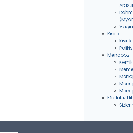
Araştı
Rahmin
(Myom
Vagina
Kısırlık
Kısırlı
Polik
Menopoz
Kemik
Meme 
Menop
Menop
Menop
Mutluluk Hi
Sizler