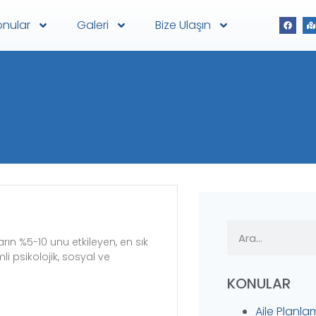
onular
Galeri
Bize Ulaşın
rın %5-10 unu etkileyen, en sık
i psikolojik, sosyal ve
KONULAR
Aile Planla