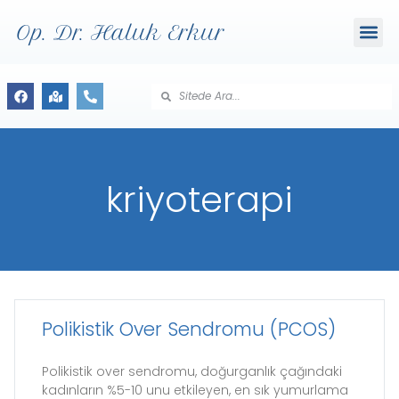
Op. Dr. Haluk Erkur
kriyoterapi
Polikistik Over Sendromu (PCOS)
Polikistik over sendromu, doğurganlık çağındaki
kadınların %5-10 unu etkileyen, en sık yumurlama