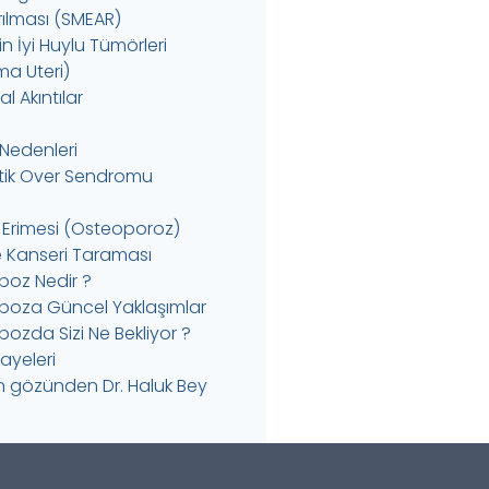
rılması (SMEAR)
 İyi Huylu Tümörleri
a Uteri)
l Akıntılar
k Nedenleri
istik Over Sendromu
 Erimesi (Osteoporoz)
Kanseri Taraması
oz Nedir ?
oza Güncel Yaklaşımlar
ozda Sizi Ne Bekliyor ?
kayeleri
in gözünden Dr. Haluk Bey