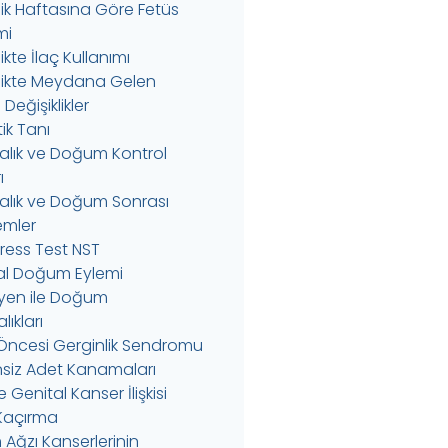
ik Haftasına Göre Fetüs
mi
kte İlaç Kullanımı
ikte Meydana Gelen
Değişiklikler
ik Tanı
alık ve Doğum Kontrol
ı
alık ve Doğum Sonrası
emler
ress Test NST
l Doğum Eylemi
yen ile Doğum
ıkları
Öncesi Gerginlik Sendromu
siz Adet Kanamaları
 Genital Kanser İlişkisi
 Kaçırma
Ağzı Kanserlerinin