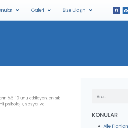
onular
Galeri
Bize Ulaşın
rın %5-10 unu etkileyen, en sık
i psikolojik, sosyal ve
KONULAR
Aile Planla