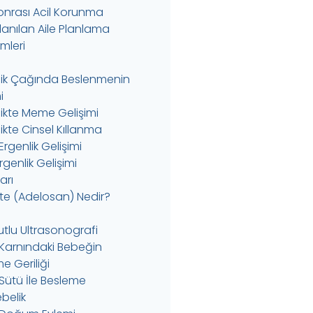
 Sonrası Acil Korunma
llanılan Aile Planlama
mleri
lik Çağında Beslenmenin
i
likte Meme Gelişimi
ikte Cinsel Kıllanma
Ergenlik Gelişimi
genlik Gelişimi
Zarı
te (Adelosan) Nedir?
utlu Ultrasonografi
Karnındaki Bebeğin
e Geriliği
Sütü İle Besleme
belik