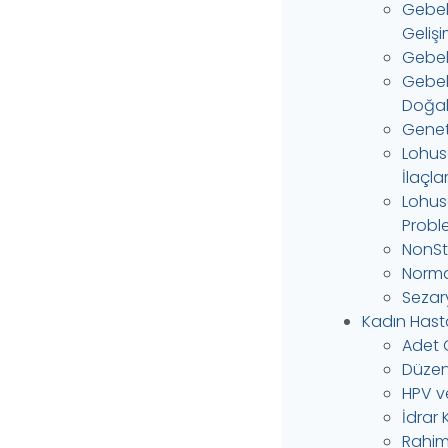
Gebel
Gelişi
Gebeli
Gebel
Doğal 
Genet
Lohus
İlaçlar
Lohus
Probl
NonSt
Norma
Sezar
Kadın Hastal
Adet 
Düzen
HPV ve
İdrar
Rahim 