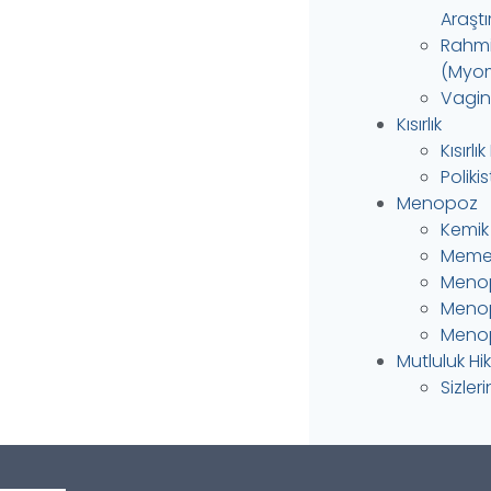
Araştı
Rahmin
(Myom
Vagina
Kısırlık
Kısırlı
Polik
Menopoz
Kemik
Meme 
Menop
Menop
Menop
Mutluluk Hi
Sizler