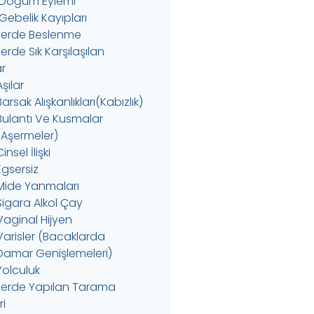
 Doğum Eylemi
Gebelik Kayıpları
erde Beslenme
rde Sık Karşılaşılan
r
Aşılar
Barsak Alışkanlıkları(Kabızlık)
Bulantı Ve Kusmalar
(Aşermeler)
insel İlişki
Egsersiz
Mide Yanmaları
Sigara Alkol Çay
Vaginal Hijyen
Varisler (Bacaklarda
Damar Genişlemeleri)
Yolculuk
erde Yapılan Tarama
ri