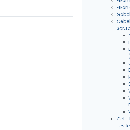
Erken
Erken 
Gebel
Gebele
Sorula
C
Gebel
Testle