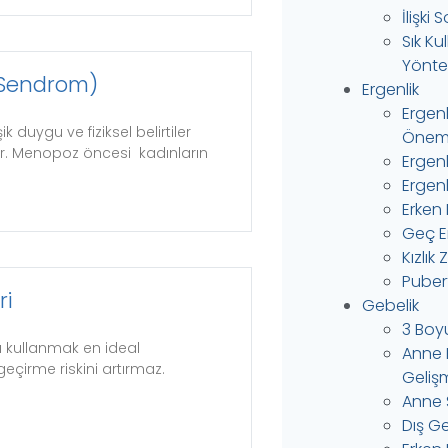
İlişki
Sık Ku
Yönte
 Sendrom)
Ergenlik
Ergen
 duygu ve fiziksel belirtiler
Önem
ur. Menopoz öncesi kadınların
Ergen
Ergenl
Erken 
Geç Er
Kızlık 
Puber
ri
Gebelik
3 Boy
ı kullanmak en ideal
Anne 
geçirme riskini artırmaz.
Gelişm
Anne 
Dış Ge