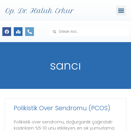
Op. Dr. Haluk Erkur
sancı
Polikistik Over Sendromu (PCOS)
Polikistik over sendromu, doğurganlık çağındaki
kadınların %5-10 unu etkileyen, en sık yumurlama