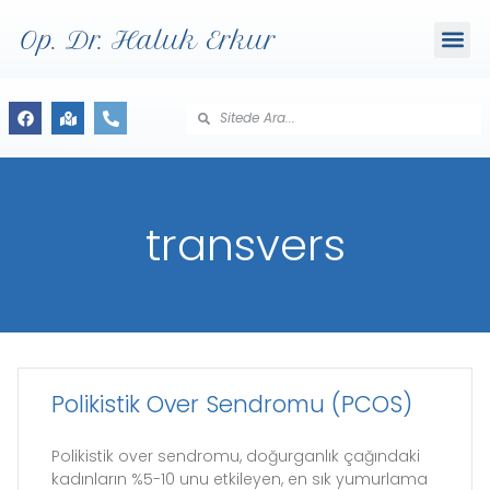
Op. Dr. Haluk Erkur
transvers
Polikistik Over Sendromu (PCOS)
Polikistik over sendromu, doğurganlık çağındaki
kadınların %5-10 unu etkileyen, en sık yumurlama