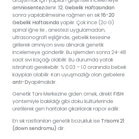
araştırmak için yapılan girişimsel incelemeye
amniosentez
denir.
12. Gebelik Haftasından
sonra yapılabilmesine rağmen en sık
16-20
Gebelik Haftasında
yapılır. Çok ince (2o G)
spinal iğne ile , anestezi uygulamadan,
ultrasonografi eşliğinde, gebelik kesesine
girilerek amniyon sıvısı alınarak genetik
incelemeye gönderilir. Bu işlemden sonra 24-48
saat sıvı kaçağı olabilir. Bu durumda yatak
istirahati gerekebilir. % 0.03 – 1.0 oranında bebek
kayıpları olabilir. Kan uyuşmazlığı olan gebelere
anti-D
yapılmalıdır.
Genetik Tanı Merkezine giden örnek, direkt
FISH
yöntemiyle bakıldığı gibi doku kültürlerinde
üretilerek gen haritaları çıkarılarak rapor edilir.
En sık rastlanılan genetik bozukluk ise
Trisomi 21
(down sendromu)
dir.