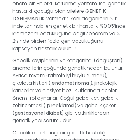
önemlidir. En etkili korunma yöntemi ise; genetik
hastalıklı çocuğu olan ailelere
GENETİK
DANIŞMANLIK
vermektir. Yeni doğanların % 1′
inde tanınabilen genetik bir hastalık, %0.05’inde
kromozom bozukluğuna bağlı sendrom ve %
2’sinde birden fazla gen bozukluğunu
kapsayan hastalık bulunur.
Gebelik kayıplarının ve kongenital (doğuştan)
anomalilerin çoğunda genetik neden bulunur.
Ayrıca
myom
(rahmin iyi huylu tümörü),
çikolata kistleri (
endometrioma
), jinekolojik
kanserler ve cinsiyet bozukluklarında genler
önemli rol oynarlar. Çoğul gebelikler, gebelik
zehirlenmesi (
preeklamsi
) ve gebelik şekeri
(
gestasyonel diabet
) gibi yatkınlıklardan
genetik yapı sorumludur.
Gebelikte herhangi bir genetik hastalığı