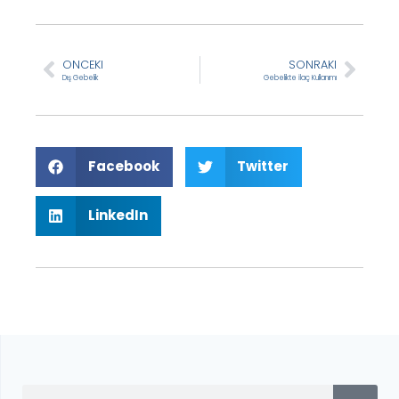
ONCEKI
SONRAKI
Dış Gebelik
Gebelikte İlaç Kullanımı
Facebook
Twitter
LinkedIn