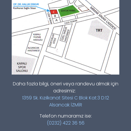
Daha fazla bilgi, öneri veya randevu almak için
adresimiz:
1359 Sk. Kızılkanat Sitesi C Blok Kat:3 D:12
Alsancak İZMİR
Telefon numaramız ise:
(0232) 422 36 56