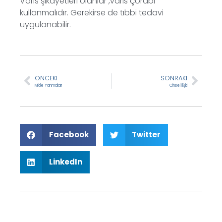
Varis şikayetleri olanlar ,varis çorabı
kullanmalıdır. Gerekirse de tıbbi tedavi
uygulanabilir.
ONCEKI
SONRAKI
Mide Yanmaları
Cinsel İlişki
Facebook
Twitter
LinkedIn